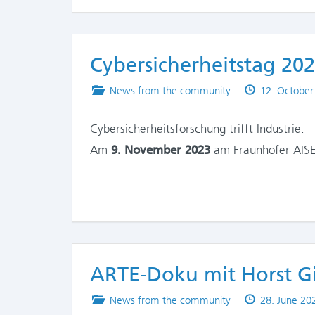
Cybersicherheitstag 20
Posted
Published
News from the community
12. October
in
on
Cybersicherheitsforschung trifft Industrie.
Am
9. November 2023
am Fraunhofer AISE
ARTE-Doku mit Horst Gi
Posted
Published
News from the community
28. June 20