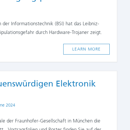
 der Informationstechnik (BSI) hat das Leibniz-
anipulationsgefahr durch Hardware-Trojaner zeigt.
LEARN MORE
uenswürdigen Elektronik
shed
une 2024
ale der Fraunhofer-Gesellschaft in München die
t. Vortragsfolien und Poster finden Sie auf der