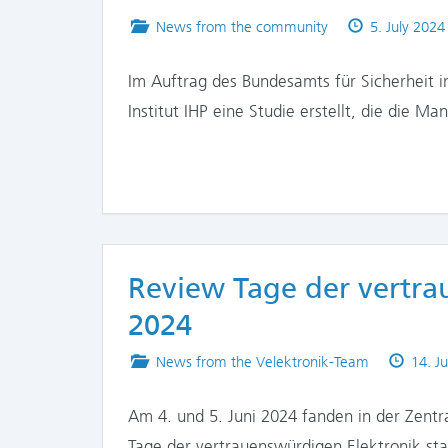
Posted
Published
News from the community
5. July 2024
in
on
Im Auftrag des Bundesamts für Sicherheit in
Institut IHP eine Studie erstellt, die die M
Review Tage der vertra
2024
Posted
Publi
News from the Velektronik-Team
14. J
in
on
Am 4. und 5. Juni 2024 fanden in der Zentr
Tage der vertrauenswürdigen Elektronik stat