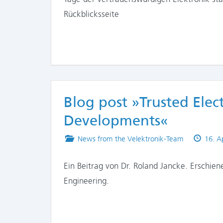
Rückblicksseite
Blog post »Trusted Elec
Developments«
Posted
Publi
News from the Velektronik-Team
16. A
in
on
Ein Beitrag von Dr. Roland Jancke. Erschie
Engineering.