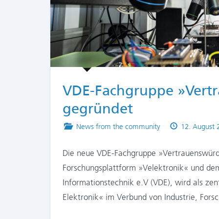
VDE-Fachgruppe »Vertr
gegründet
Posted
Published
News from the community
12. August 
in
on
Die neue VDE-Fachgruppe »Vertrauenswürdi
Forschungsplattform »Velektronik« und dem
Informationstechnik e.V (VDE), wird als ze
Elektronik« im Verbund von Industrie, Fors