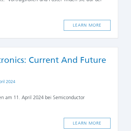
LEARN MORE
tronics: Current And Future
shed
pril 2024
nen am 11. April 2024 bei Semiconductor
LEARN MORE