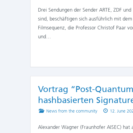
in
on
Drei Sendungen der Sender ARTE, ZDF und 3
sind, beschäftigen sich ausführlich mit dem
Filmsequenz, die Professor Christof Paar vo
und…
Vortrag “Post-Quantum
hashbasierten Signatur
Posted
Published
News from the community
12. June 20
in
on
Alexander Wagner (Fraunhofer AISEC) hat a