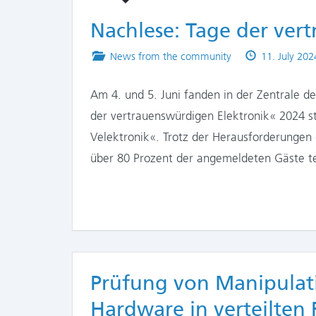
Nachlese: Tage der ver
Posted
Published
News from the community
11. July 202
in
on
Am 4. und 5. Juni fanden in der Zentrale d
der vertrauenswürdigen Elektronik« 2024 st
Velektronik«. Trotz der Herausforderunge
über 80 Prozent der angemeldeten Gäste t
Prüfung von Manipulat
Hardware in verteilten