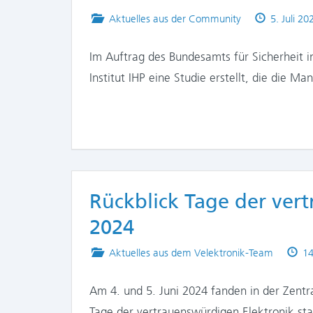
Posted
Published
Aktuelles aus der Community
5. Juli 20
in
on
Im Auftrag des Bundesamts für Sicherheit in
Institut IHP eine Studie erstellt, die die M
Rückblick Tage der ver
2024
Posted
Pu
Aktuelles aus dem Velektronik-Team
14
in
on
Am 4. und 5. Juni 2024 fanden in der Zentr
Tage der vertrauenswürdigen Elektronik stat