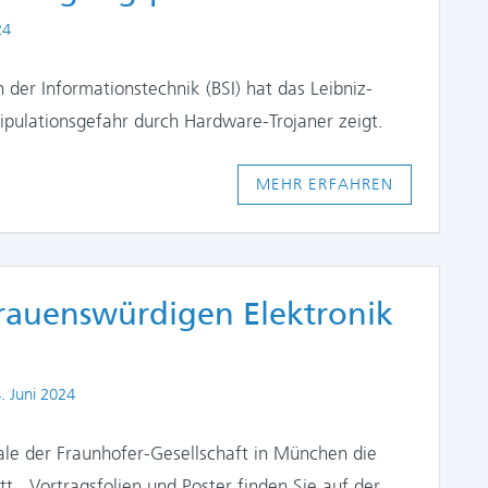
24
 der Informationstechnik (BSI) hat das Leibniz-
anipulationsgefahr durch Hardware-Trojaner zeigt.
MEHR ERFAHREN
trauenswürdigen Elektronik
blished
. Juni 2024
ale der Fraunhofer-Gesellschaft in München die
t. Vortragsfolien und Poster finden Sie auf der