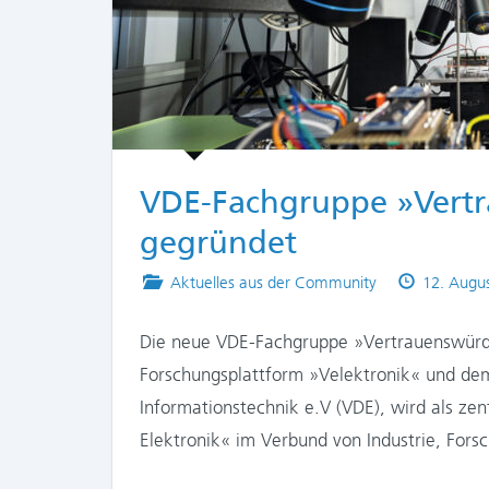
VDE-Fachgruppe »Vertr
gegründet
Posted
Published
Aktuelles aus der Community
12. Augu
in
on
Die neue VDE-Fachgruppe »Vertrauenswürdi
Forschungsplattform »Velektronik« und dem
Informationstechnik e.V (VDE), wird als ze
Elektronik« im Verbund von Industrie, Fors