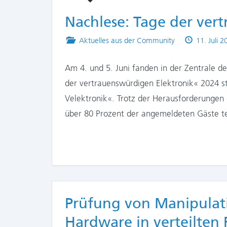
Nachlese: Tage der ver
Posted
Published
Aktuelles aus der Community
11. Juli 2
in
on
Am 4. und 5. Juni fanden in der Zentrale d
der vertrauenswürdigen Elektronik« 2024 st
Velektronik«. Trotz der Herausforderunge
über 80 Prozent der angemeldeten Gäste t
Prüfung von Manipulat
Hardware in verteilten