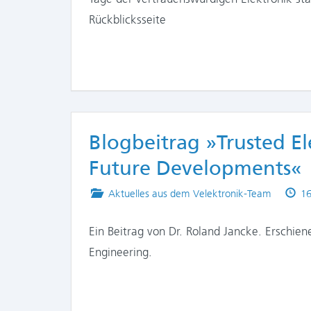
Rückblicksseite
Blogbeitrag »Trusted El
Future Developments«
Posted
Pu
Aktuelles aus dem Velektronik-Team
16
in
on
Ein Beitrag von Dr. Roland Jancke. Erschie
Engineering.