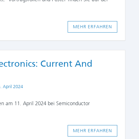
MEHR ERFAHREN
ectronics: Current And
blished
. April 2024
nen am 11. April 2024 bei Semiconductor
MEHR ERFAHREN