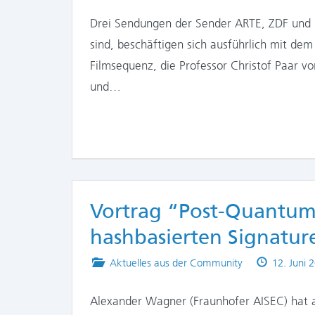
in
on
Drei Sendungen der Sender ARTE, ZDF und 3
sind, beschäftigen sich ausführlich mit dem
Filmsequenz, die Professor Christof Paar vo
und…
Vortrag “Post-Quantum
hashbasierten Signatur
Posted
Published
Aktuelles aus der Community
12. Juni 
in
on
Alexander Wagner (Fraunhofer AISEC) hat a